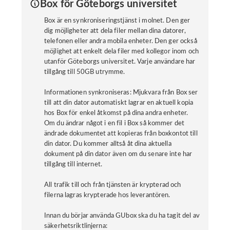
Box för Göteborgs universitet
Box är en synkroniseringstjänst i molnet. Den ger
dig möjligheter att dela filer mellan dina datorer,
telefonen eller andra mobila enheter. Den ger också
möjlighet att enkelt dela filer med kollegor inom och
utanför Göteborgs universitet. Varje användare har
tillgång till 50GB utrymme.
Informationen synkroniseras: Mjukvara från Box ser
till att din dator automatiskt lagrar en aktuell kopia
hos Box för enkel åtkomst på dina andra enheter.
Om du ändrar något i en fil i Box så kommer det
ändrade dokumentet att kopieras från boxkontot till
din dator. Du kommer alltså åt dina aktuella
dokument på din dator även om du senare inte har
tillgång till internet.
All trafik till och från tjänsten är krypterad och
filerna lagras krypterade hos leverantören.
Innan du börjar använda GUbox ska du ha tagit del av
säkerhetsriktlinjerna: