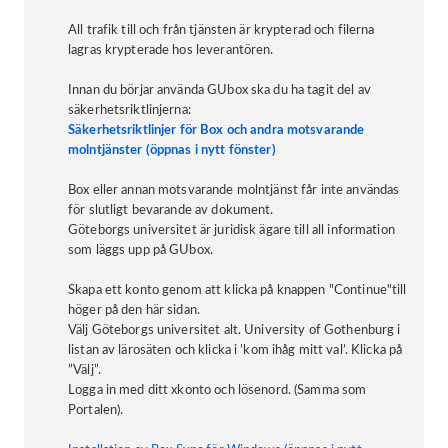
All trafik till och från tjänsten är krypterad och filerna
lagras krypterade hos leverantören.
Innan du börjar använda GUbox ska du ha tagit del av
säkerhetsriktlinjerna:
Säkerhetsriktlinjer för Box och andra motsvarande
molntjänster (öppnas i nytt fönster)
Box eller annan motsvarande molntjänst får inte användas
för slutligt bevarande av dokument.
Göteborgs universitet är juridisk ägare till all information
som läggs upp på GUbox.
Skapa ett konto genom att klicka på knappen "Continue"till
höger på den här sidan.
Välj Göteborgs universitet alt. University of Gothenburg i
listan av lärosäten och klicka i ’kom ihåg mitt val’. Klicka på
”Välj”.
Logga in med ditt xkonto och lösenord. (Samma som
Portalen).